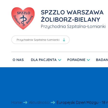
SPZZLO WARSZAWA
ŻOLIBORZ-BIELANY
Przychodnia Szpitalna-Łomianki
O NAS
DLA PACJENTA
PORADNIE
BADAN
Home
Aktualności
Europejski Dzień Mózgu - 18