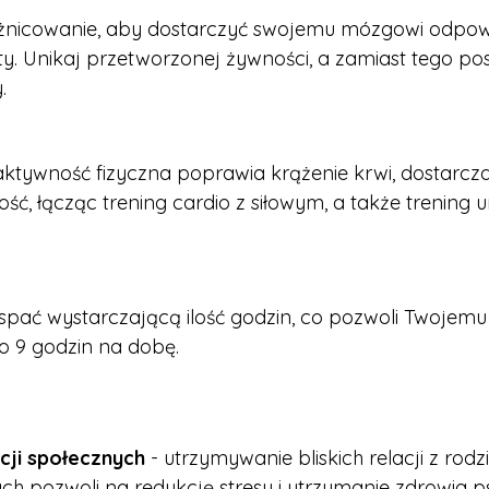
różnicowanie, aby dostarczyć swojemu mózgowi odpow
ty. Unikaj przetworzonej żywności, a zamiast tego po
.
aktywność fizyczna poprawia krążenie krwi, dostarcza
ść, łącząc trening cardio z siłowym, a także trening u
 spać wystarczającą ilość godzin, co pozwoli Twojem
do 9 godzin na dobę.
cji społecznych
- utrzymywanie bliskich relacji z rod
h pozwoli na redukcję stresu i utrzymanie zdrowia p