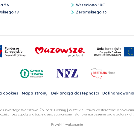
ka 56
Wrzeciono 10C
skiego 19
Żeromskiego 13
a cookies
Mapa strony
Deklaracja dostępności
Dofinansowania
a Otwartego Warszawa Żoliborz-Bielany | Wszelkie Prawa Zastrzeżone. Kopiowanie,
części bez zgody właściciela jest zabronione i stanowi naruszenie praw autorskich.
Projekt i wykonanie