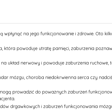
gą wpłynąć na jego funkcjonowanie i zdrowie. Oto ki
, która powoduje utratę pamięci, zaburzenia pozna
a układ nerwowy i powoduje zaburzenia ruchowe, taki
 udar mózgu, choroba niedokrwienna serca czy nadci
ogą prowadzić do poważnych zaburzeń funkcjonowa
cjenta.
adów drgawkowych i zaburzeń funkcjonowania mózgu