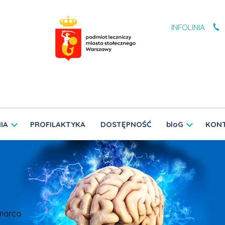
INFOLINIA
IA
PROFILAKTYKA
DOSTĘPNOŚĆ
bloG
KON
 marca