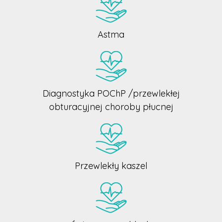
Astma
Diagnostyka POChP /przewlekłej
obturacyjnej choroby płucnej
Przewlekły kaszel