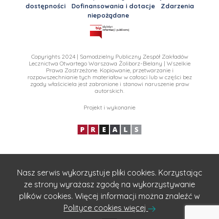
dostępności
Dofinansowania i dotacje
Zdarzenia
niepożądane
Copyrights 2024 | Samodzielny Publiczny Zespół Zakładów
Lecznictwa Otwartego Warszawa Żoliborz-Bielany | Wszelkie
Prawa Zastrzeżone. Kopiowanie, przetwarzanie i
rozpowszechnianie tych materiałow w całosci lub w części bez
zgody właściciela jest zabronione i stanowi naruszenie praw
autorskich.
Projekt i wykonanie
Nasz serwis wykorzystuje pliki cookies. Korzystając
ze strony wyrażasz zgodę na wykorzystywanie
plików cookies. Więcej informacji można znaleźć w
Polityce cookies więcej