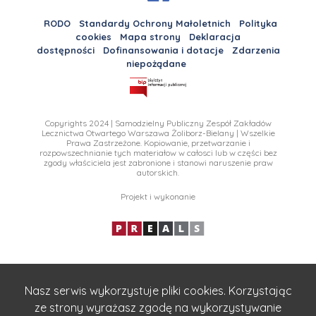
RODO
Standardy Ochrony Małoletnich
Polityka
cookies
Mapa strony
Deklaracja
dostępności
Dofinansowania i dotacje
Zdarzenia
niepożądane
Copyrights 2024 | Samodzielny Publiczny Zespół Zakładów
Lecznictwa Otwartego Warszawa Żoliborz-Bielany | Wszelkie
Prawa Zastrzeżone. Kopiowanie, przetwarzanie i
rozpowszechnianie tych materiałow w całosci lub w części bez
zgody właściciela jest zabronione i stanowi naruszenie praw
autorskich.
Projekt i wykonanie
Nasz serwis wykorzystuje pliki cookies. Korzystając
ze strony wyrażasz zgodę na wykorzystywanie