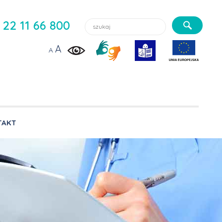
Szukaj lekarzy, usługi, aktualności:
22 11 66 800
A
A
TAKT