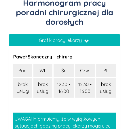
Harmonogram pracy
poradni chirurgicznej dla
dorosłych
Grafik pracy lekarzy
Paweł Skoneczny - chirurg
Pon.
Wt.
Śr.
Czw.
Pt.
brak
brak
12.30 -
12.30 -
brak
usługi
usługi
16.00
16.00
usługi
UWAGA! Informujemy, że w wyjątkowych
sytuacjach godziny pracy lekarzy mogą ulec