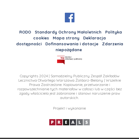
RODO
Standardy Ochrony Małoletnich
Polityka
cookies
Mapa strony
Deklaracja
dostępności
Dofinansowania i dotacje
Zdarzenia
niepożądane
Copyrights 2024 | Samodzielny Publiczny Zespół Zakładów
Lecznictwa Otwartego Warszawa Żoliborz-Bielany | Wszelkie
Prawa Zastrzeżone. Kopiowanie, przetwarzanie i
rozpowszechnianie tych materiałow w całosci lub w części bez
zgody właściciela jest zabronione i stanowi naruszenie praw
autorskich.
Projekt i wykonanie