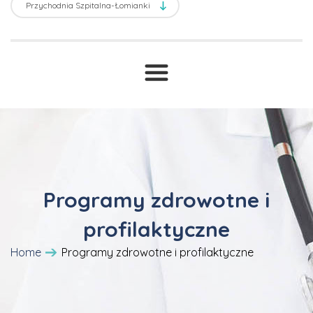
Transport sanitarny
Prawne ABC
T
Druki i wnioski
Cennik
Programy zdrowotne i
profilaktyczne
Home
Programy zdrowotne i profilaktyczne