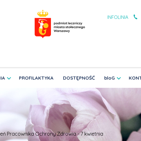
INFOLINIA
IA
PROFILAKTYKA
DOSTĘPNOŚĆ
bloG
KON
ień Pracownika Ochrony Zdrowia - 7 kwietnia